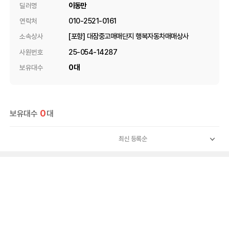
이동만
딜러명
010-2521-0161
연락처
[포항] 대잠중고매매단지 행복자동차매매상사
소속상사
25-054-14287
사원번호
0대
보유대수
0
보유대수
대